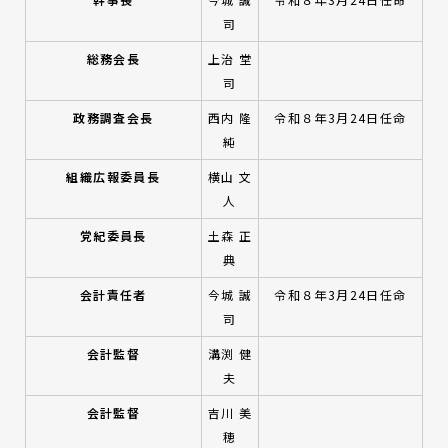
司
総務会長
上治 堂
司
政務調査会長
西内 隆
令和８年3月24日任命
純
組織広報委員長
横山 文
人
党紀委員長
土森 正
典
会計責任者
今城 誠
令和８年3月24日任命
司
会計監督
溝渕 健
夫
会計監督
吉川 美
穂