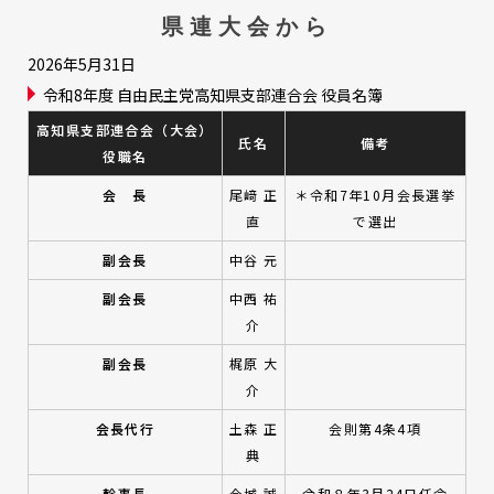
県連大会から
2026年5月31日
令和8年度 自由民主党高知県支部連合会 役員名簿
高知県支部連合会（大会）
氏名
備考
役職名
会 長
尾﨑 正
＊令和7年10月会長選挙
直
で選出
副会長
中谷 元
副会長
中西 祐
介
副会長
梶原 大
介
会長代行
土森 正
会則第4条4項
典
幹事長
今城 誠
令和８年3月24日任命