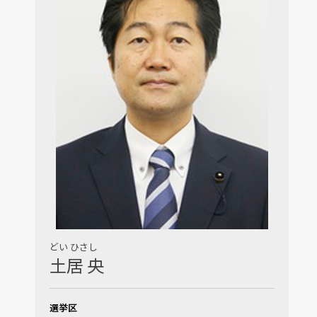
どい ひさし
土居 央
選挙区