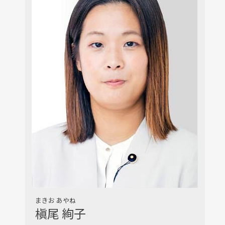
まきお あやね
槇尾 絢子