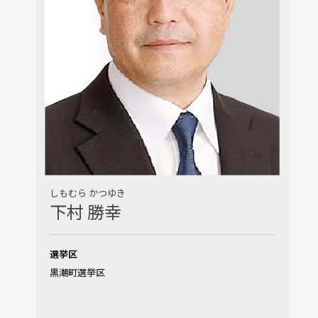
しもむら かつゆき
下村 勝幸
選挙区
黒潮町選挙区