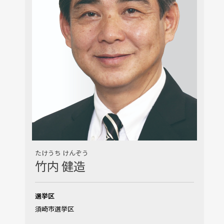
たけうち けんぞう
竹内 健造
選挙区
須崎市選挙区