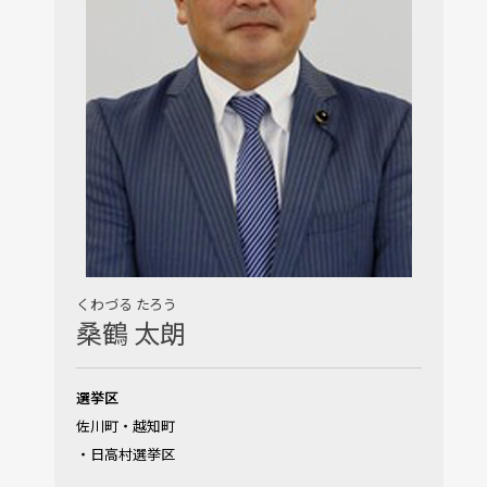
くわづる たろう
桑鶴 太朗
選挙区
佐川町・越知町
・日高村選挙区