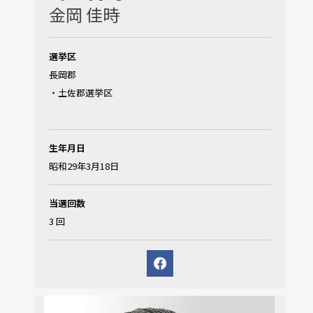
金岡 佳時
選挙区
長岡郡
・土佐郡選挙区
生年月日
昭和29年3月18日
当選回数
3 回