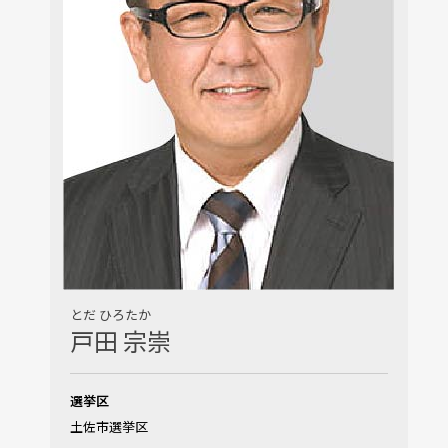
とだ ひろたか
戸田 宗崇
選挙区
土佐市選挙区