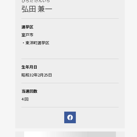
ひろた けんいち
弘田 兼一
選挙区
室戸市
・東洋町選挙区
生年月日
昭和32年2月25日
当選回数
4 回