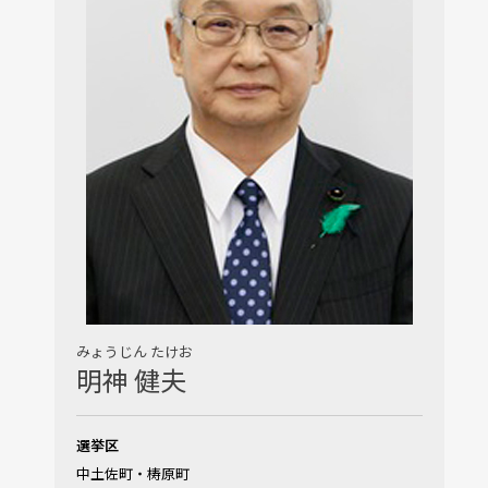
みょうじん たけお
明神 健夫
選挙区
中土佐町・梼原町