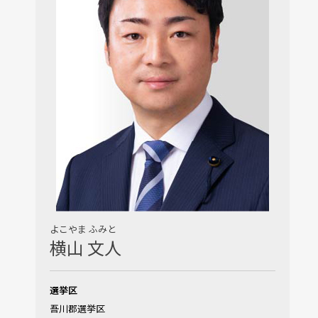
よこやま ふみと
横山 文人
選挙区
吾川郡選挙区