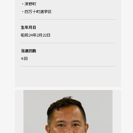
・津野町
・四万十町選挙区
生年月日
昭和24年2月22日
当選回数
4 回