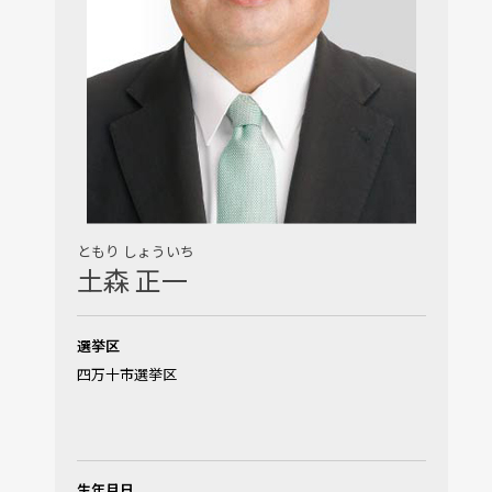
ともり しょういち
土森 正一
選挙区
四万十市選挙区
生年月日