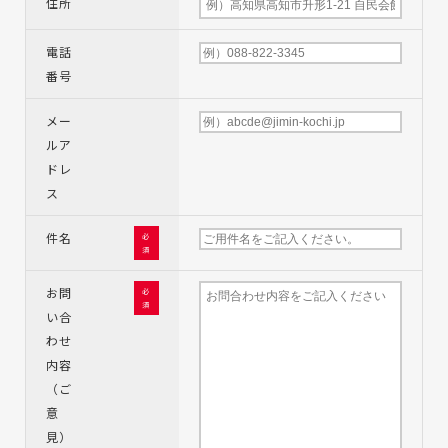
住所
電話
番号
メー
ルア
ドレ
ス
件名
必
須
お問
必
須
い合
わせ
内容
（ご
意
見）